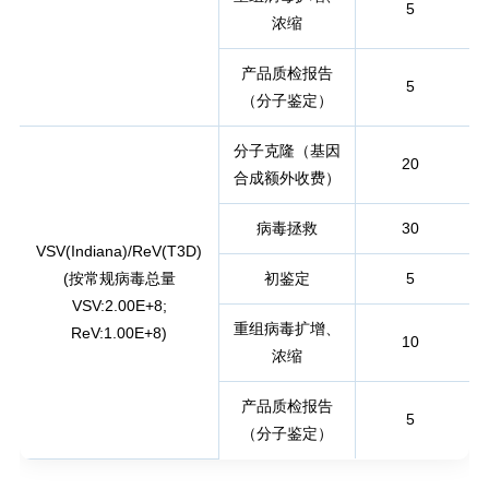
5
浓缩
产品质检报告
5
（分子鉴定
）
分子克隆
（
基因
20
合成额外收费
）
病毒拯救
30
VSV(Indiana)/ReV(T3D)
(按常规病毒总量
初鉴定
5
VSV:2.00E+8;
重组病毒扩增、
ReV:1.00E+8)
10
浓缩
产品质检报告
5
（分子鉴定
）