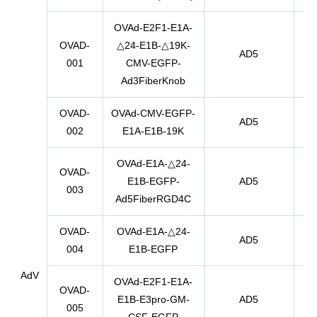
OVAd-E2F1-E1A-
OVAD-
△24-E1B-△19K-
AD5
E
001
CMV-EGFP-
Ad3FiberKnob
OVAD-
OVAd-CMV-EGFP-
AD5
E
002
E1A-E1B-19K
OVAd-E1A-△24-
OVAD-
E1B-EGFP-
AD5
E
003
Ad5FiberRGD4C
OVAD-
OVAd-E1A-△24-
AD5
E
004
E1B-EGFP
AdV
OVAd-E2F1-E1A-
OVAD-
E1B-E3pro-GM-
AD5
E
005