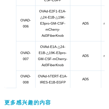
CSF-EGFP
OVAd-E2F1-E1A-
△24-E1B-△19K-
OVAD-
E3pro-GM-CSF-
AD5
mC
006
mCherry-
Ad3FiberKnob
OVAd-E1A-△24-
OVAD-
E1B-△19K-E3pro-
AD5
mC
007
GM-CSF-mCherry-
Ad3FiberKnob
OVAD-
OVAd-hTERT-E1A-
AD5
E
008
IRES-E1B-EGFP
更多感兴趣的内容