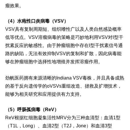
瘤效果。
（4）水疱性口炎病毒（VSV）
VSV具有复制周期短、组织嗜性广以及人类自然感染概率
低等优点。VSV溶瘤病毒的策略是巧妙地利用VSV对Ⅰ型干
扰素反应的敏感性。由于肿瘤细胞中存在Ⅰ型干扰素信号通
路的缺陷，无法有效抑制VSV的复制和扩散，因此病毒能
够在肿瘤细胞中选择性地增殖并发挥溶瘤作用。
劲帆医药拥有来源清晰的Indiana VSV毒株，并且具备成熟
的基于反向遗传学的oVSVs重组改造、拯救及扩增技术，
能够为相关研究和应用提供有力支持。
（5）呼肠孤病毒（ReV）
ReV根据红细胞凝集活性MRV分为三种血清型：血清1型
（T1L，Long）、血清2型（T2J，Jone）和血清3型