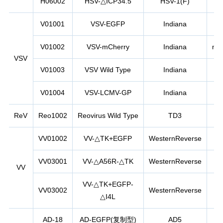
H06002
HSV-△ICP34.5
HSV-1(F)
E
V01001
VSV-EGFP
Indiana
E
V01002
VSV-mCherry
Indiana
mC
VSV
V01003
VSV Wild Type
Indiana
V01004
VSV-LCMV-GP
Indiana
ReV
Reo1002
Reovirus Wild Type
TD3
VV01002
VV-△TK+EGFP
WesternReverse
E
VV03001
VV-△A56R-△TK
WesternReverse
VV
VV-△TK+EGFP-
VV03002
WesternReverse
E
△I4L
AD-18
AD-EGFP(复制型)
AD5
E