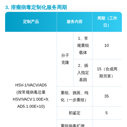
3. 溶瘤病毒定制化服务周期
周期（工作
定制产品
服务内容
日
）
1、常
规重组
10
载体
分子
克隆
2、插
15（合成周
入指定
期另算
）
基因
HSV-1/VACV/AD5
(按常规病毒总量
重组、挑斑、纯
35
HSV/VACV:1.00E+9;
化（一步重组
）
AD5:1.00E+10)
初鉴定
5
重组病毒扩增、