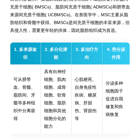
充质干细胞( BMSCs)、脂肪间充质干细胞( ADMSCs)和脐带血
来源间充质干细胞( UCBMSCs)。在兽医学中，MSC主要从脂
肪组织和骨髓中获得。BMSCs是间充质干细胞的丰富来源，但
具侵入性，需要更年轻的供体，因此脂肪组织成为首选。
1. 多来源途
2. 多分化潜
3. 多治疗方
4. 旁分泌
径
能
向
作用
具有向神经
可从脐带
细胞、肌肉
心肌梗死、
分泌多种
血、骨髓、
细胞、成骨
自身免疫性
细胞因子
脂肪间、牙
细胞、软骨
疾病、糖尿
促进自我
髓等多种组
细胞、脂肪
病、肝损
修复和疾
织中分离获
细胞和其他
伤、肾损伤
病恢复
得
细胞分化的
等
能力