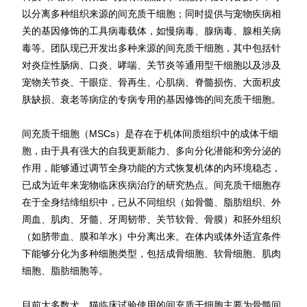
以分离多种组织来源的间充质干细胞；同时提供与宠物疾病相
关的基因修饰的工具病毒载体，如慢病毒、腺病毒、腺相关病
毒等。团队现已开发出多种来源的间充质干细胞，其中包括针
对炎症性肠病、口炎、哮喘、关节炎等通用型干细胞以及涉及
宠物关节炎、干眼症、骨再生、心肌病、脊髓损伤、大面积皮
肤缺损、衰老等病症的专病专用的基因修饰的间充质干细胞。
间充质干细胞（MSCs）是存在于机体间质组织中的成体干细
胞，由于具有强大的自我更新能力、多向分化潜能和旁分泌的
作用，能够通过调节全身功能的方式恢复机体的内环境稳态，
已成为近年来宠物临床疾病治疗的研究热点。间充质干细胞存
在于全身结缔组织中，已从不同组织（如骨髓、脂肪组织、外
周血、肌肉、牙髓、牙周韧带、关节软骨、骨膜）和胚外组织
（如脐带血、膜和羊水）中分离出来。在体内或体外适宜条件
下能够分化为多种细胞类型，包括成骨细胞、软骨细胞、肌肉
细胞、脂肪细胞等。
目前大多数犬、猫临床试验使用的间充质干细胞主要为骨髓间